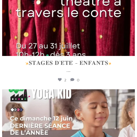
𝐒𝐓𝐀𝐆𝐄𝐒 𝐃`𝐄́𝐓𝐄́ - 𝐄𝐍𝐅𝐀𝐍𝐓𝐒
...
2
0
lafabriquedetalents
Juin 12