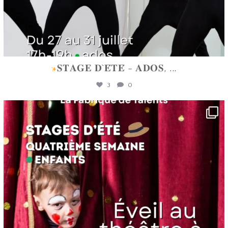
𝐒𝐓𝐀𝐆𝐄 𝐃`𝐄́𝐓𝐄́ - 𝐀𝐃𝐎𝐒,
...
3
0
lafabriquedetalents
Juin 16