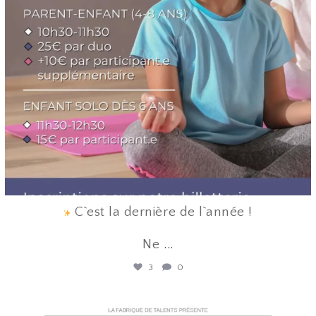
C`est la dernière de l`année !
Ne
...
3
0
lafabriquedetalents