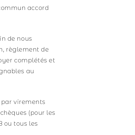
n commun accord
in de nous
on, règlement de
voyer complétés et
ignables au
: par virements
 chèques (pour les
 ou tous les