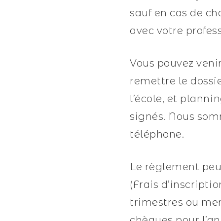
sauf en cas de c
avec votre profess
Vous pouvez venir
remettre le dossi
l’école, et planni
signés. Nous somm
téléphone.
Le règlement peut
(Frais d’inscript
trimestres ou men
chèques pour l’an