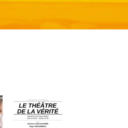
lafabriquedetalents
Juin 12