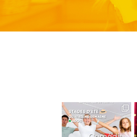
lafabriquedetalents
Juin 16