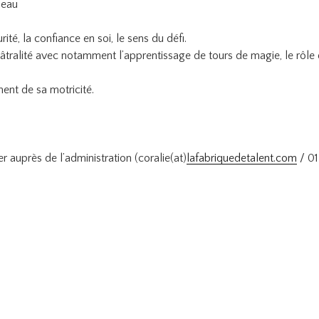
leau
té, la confiance en soi, le sens du défi.
héâtralité avec notamment l’apprentissage de tours de magie, le rôl
ent de sa motricité.
r auprès de l’administration (coralie(at)
lafabriquedetalent.com
/ 01