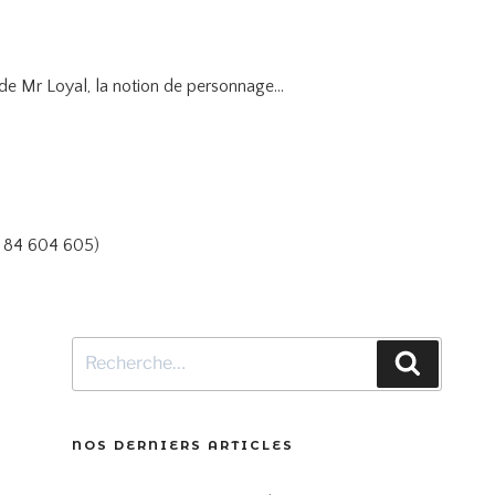
e de Mr Loyal, la notion de personnage…
 84 604 605)
Recherche
Recher
pour
:
NOS DERNIERS ARTICLES