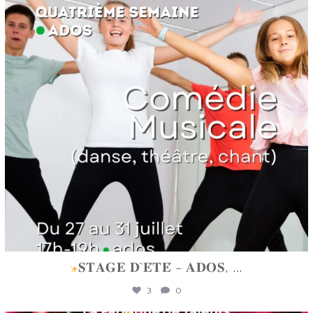
𝐒𝐓𝐀𝐆𝐄 𝐃`𝐄́𝐓𝐄́ - 𝐀𝐃𝐎𝐒,
...
3
0