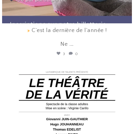
C`est la dernière de l`année !
Ne
...
3
0
lafabriquedetalents
Juin 12