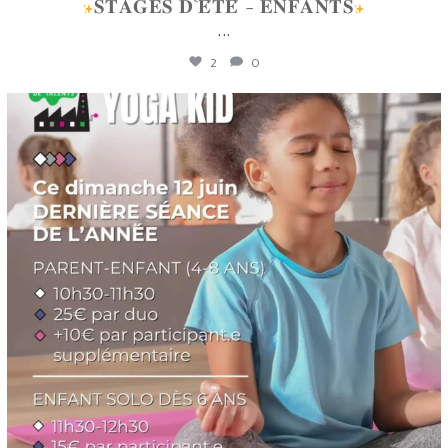
𝐒𝐓𝐀𝐆𝐄𝐒 𝐃`𝐄́𝐓𝐄́ - 𝐄𝐍𝐅𝐀𝐍𝐓𝐒
...
2
0
lafabriquedetalents
Juin 12