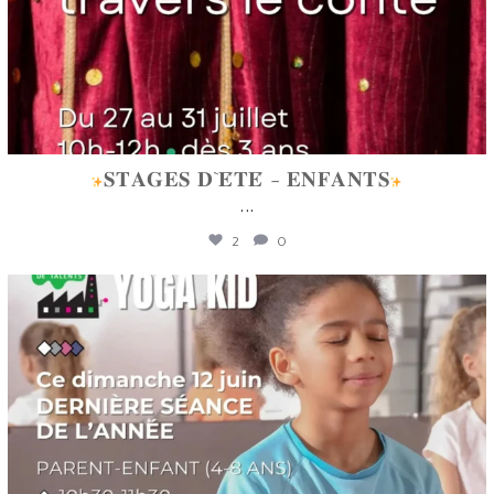
𝐒𝐓𝐀𝐆𝐄𝐒 𝐃`𝐄́𝐓𝐄́ - 𝐄𝐍𝐅𝐀𝐍𝐓𝐒
...
2
0
lafabriquedetalents
Juin 12