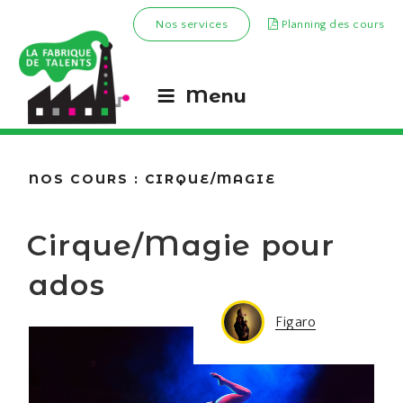
Nos services
Planning des cours
Menu
NOS COURS :
CIRQUE/MAGIE
Cirque/Magie pour
ados
Figaro
Figaro