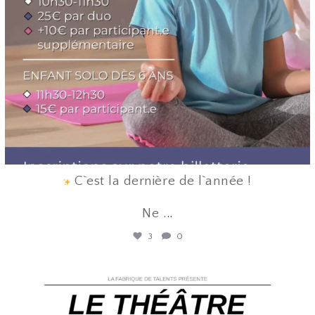
C`est la dernière de l`année !
Ne
...
3
0
lafabriquedetalents
Juin 12