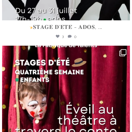
𝐒𝐓𝐀𝐆𝐄 𝐃`𝐄́𝐓𝐄́ - 𝐀𝐃𝐎𝐒,
...
3
0
lafabriquedetalents
Juin 16