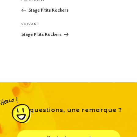
Article
PRÉCÉDENT
de
précédent
Stage P’tits Rockers
l’article
Article
SUIVANT
suivant
Stage P’tits Rockers
Des questions, une remarque ?