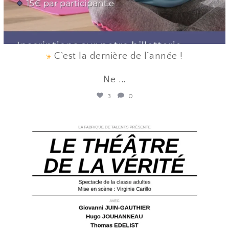
C`est la dernière de l`année !
Ne
...
3
0
lafabriquedetalents
Juin 12