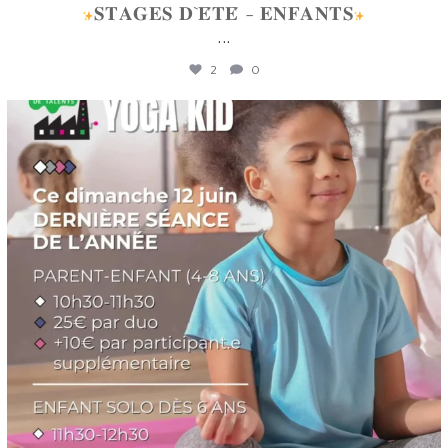
𝐒𝐓𝐀𝐆𝐄𝐒 𝐃`𝐄́𝐓𝐄́ - 𝐄𝐍𝐅𝐀𝐍𝐓𝐒
...
2
0
lafabriquedetalents
Juin 12