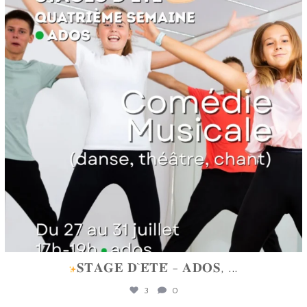
𝐒𝐓𝐀𝐆𝐄 𝐃`𝐄́𝐓𝐄́ - 𝐀𝐃𝐎𝐒,
...
3
0