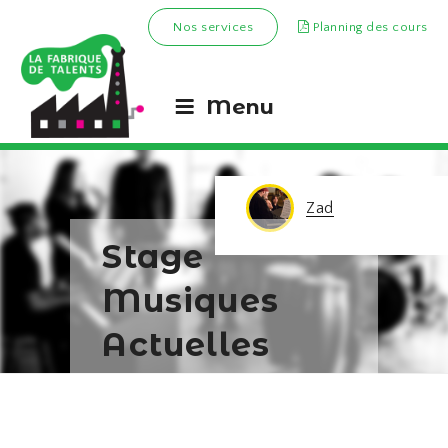
Nos services
Planning des cours
Menu
Zad
Stage
Musiques
Actuelles