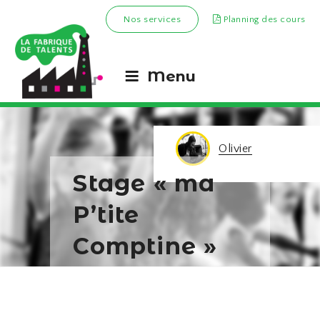
Nos services
Planning des cours
Menu
Olivier
Stage « ma
P’tite
Comptine »