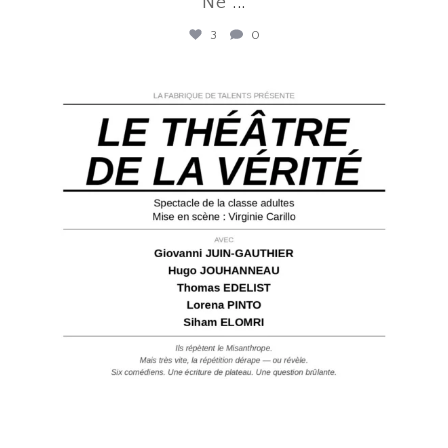
Ne
...
3
0
lafabriquedetalents
Juin 12