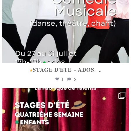
𝐒𝐓𝐀𝐆𝐄 𝐃`𝐄́𝐓𝐄́ - 𝐀𝐃𝐎𝐒,
...
3
0
lafabriquedetalents
Juin 16