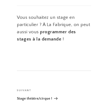
Vous souhaitez un stage en
particulier ? À La Fabrique, on peut
aussi vous
programmer des
stages à la demande
!
Navigation
de
Article
SUIVANT
l’article
suivant
Stage théâtre/cirque !