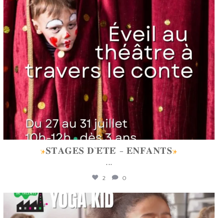
𝐒𝐓𝐀𝐆𝐄𝐒 𝐃`𝐄́𝐓𝐄́ - 𝐄𝐍𝐅𝐀𝐍𝐓𝐒
...
2
0
lafabriquedetalents