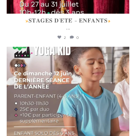
𝐒𝐓𝐀𝐆𝐄𝐒 𝐃`𝐄́𝐓𝐄́ - 𝐄𝐍𝐅𝐀𝐍𝐓𝐒
...
2
0
lafabriquedetalents
Juin 12