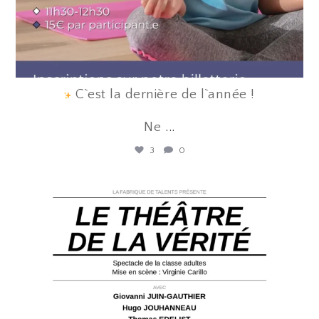
C`est la dernière de l`année !
Ne
...
3
0
lafabriquedetalents
Juin 12