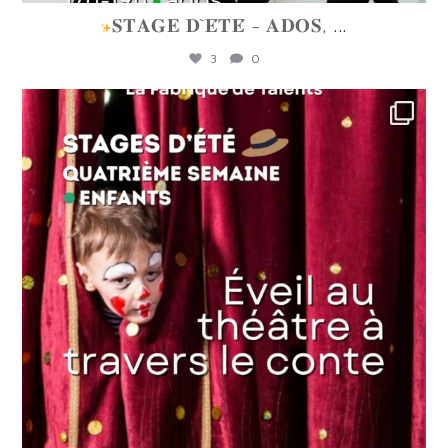
𝐒𝐓𝐀𝐆𝐄 𝐃`𝐄́𝐓𝐄́ - 𝐀𝐃𝐎𝐒,
...
3
0
lafabriquedetalents
Juin 16