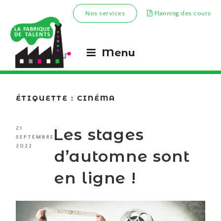
Nos services
Planning des cours
Menu
ÉTIQUETTE :
CINÉMA
PUBLIÉ
Les stages
21
LE
SEPTEMBRE
2022
d’automne sont
en ligne !