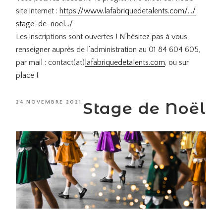
site internet :
https://www.
lafabriquedetalents.com/…/
stage-de-noel…/
Les inscriptions sont ouvertes ! N’hésitez pas à vous
renseigner auprès de l’administration au 01 84 604 605,
par mail : contact(at)
lafabriquedetalents
.com
, ou sur
place !
PUBLIÉ
Stage de Noël
24 NOVEMBRE 2021
LE