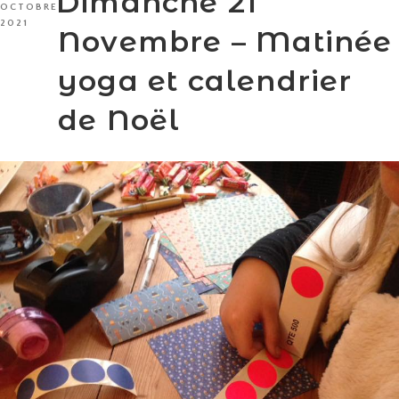
Dimanche 21
LE
OCTOBRE
2021
Novembre – Matinée
yoga et calendrier
de Noël