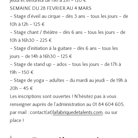
jeudi et vendredi de 19h à 21h – 120 €
SEMAINE DU 28 FEVRIER AU 4 MARS
– Stage d’éveil au cirque – dès 3 ans – tous les jours – de
10h à 12h – 125 €
– Stage chant / théâtre – dès 6 ans – tous les jours – de
10h à 16h30 – 225 €
– Stage d’initiation à la guitare – dès 6 ans – tous les
jours – de 14h à 16h30 – 125 €
– Stage de stand up – ados – tous les jours – de 17h à
19h – 150 €
– Stage de yoga – adultes – du mardi au jeudi – de 19h à
20h – 45 €
Les inscriptions sont ouvertes ! N’hésitez pas à vous
renseigner auprès de l’administration au 01 84 604 605,
par mail : contact(at)
lafabriquedetalents
.com
, ou sur
place !
PUBLIÉ
6