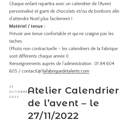
Chaque enfant repartira avec un calendrier de l’Avent
personnalisé et garni de chocolats et/ou de bonbons afin
d’attendre Noël plus facilement !
Matériel / tenue :
Prévoir une tenue confortable et qui ne craigne pas les
taches.
(Photo non contractuelle – les calendriers de la Fabrique
sont différents chaque année !)
Renseignements auprès de l’administration : 01 84 604
605 / contact(@)
lafabriquedetalents.
com
PUBLIÉ
Atelier Calendrier
25
LE
OCTOBRE
2022
de l’avent – le
27/11/2022