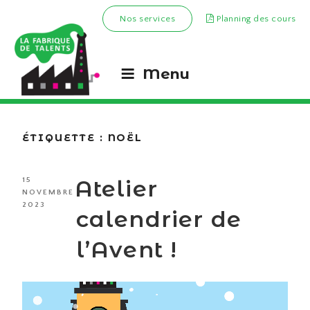
Nos services
Planning des cours
Menu
ÉTIQUETTE :
NOËL
PUBLIÉ
Atelier
15
LE
NOVEMBRE
2023
calendrier de
l’Avent !