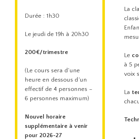
La cl
Durée : 1h30
class
Enfan
Le jeudi de 19h à 20h30
mesur
200€/trimestre
Le
co
à 5 p
(Le cours sera d’une
voix 
heure en dessous d’un
effectif de 4 personnes –
La
te
6 personnes maximum)
chacu
Nouvel horaire
Techn
supplémentaire à venir
pour 2026-27