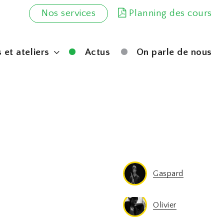
Nos services
Planning des cours
 et ateliers
Actus
On parle de nous
Emeline
Mayuka
Zad
Zad
Gaspard
Sarah
Sera
Olivier