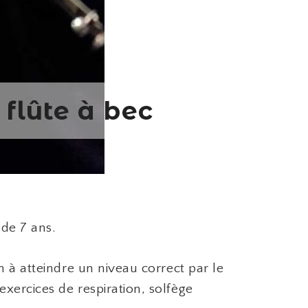
 flûte à bec
de 7 ans.
n à atteindre un niveau correct par le
xercices de respiration, solfège