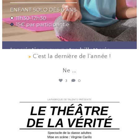
C`est la dernière de l`année !
Ne
...
3
0
lafabriquedetalents
Juin 12