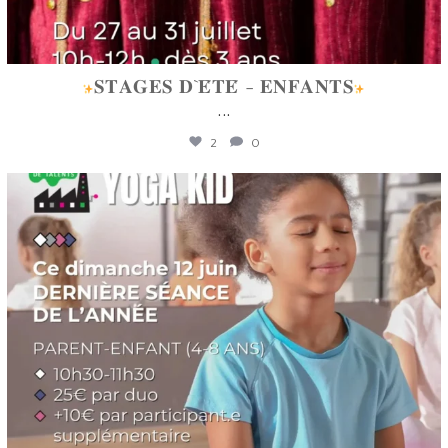
𝐒𝐓𝐀𝐆𝐄𝐒 𝐃`𝐄́𝐓𝐄́ - 𝐄𝐍𝐅𝐀𝐍𝐓𝐒
...
2
0
lafabriquedetalents
Juin 12