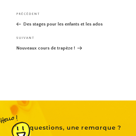
Navigation
Article
PRÉCÉDENT
de
précédent
Des stages pour les enfants et les ados
l’article
Article
SUIVANT
suivant
Nouveaux cours de trapèze !
Des questions, une remarque ?