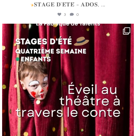
𝐒𝐓𝐀𝐆𝐄 𝐃`𝐄́𝐓𝐄́ - 𝐀𝐃𝐎𝐒,
...
3
0
lafabriquedetalents
Juin 16