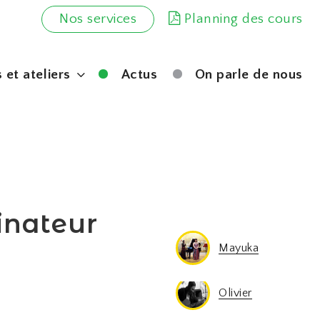
Nos services
Planning des cours
 et ateliers
Actus
On parle de nous
inateur
Jacques-Laurent
Jacques-Laurent
Jacques-Laurent
Giuliano
Olivier
Chloé
Emeline
César
Zad
Mayuka
Sarah
Olivier