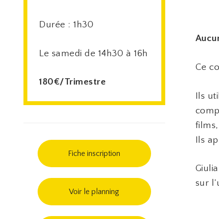
Durée : 1h30
Aucun
Le samedi de 14h30 à 16h
Ce co
180€/Trimestre
Ils u
compo
films
Ils a
Fiche inscription
Giuli
sur l’
Voir le planning