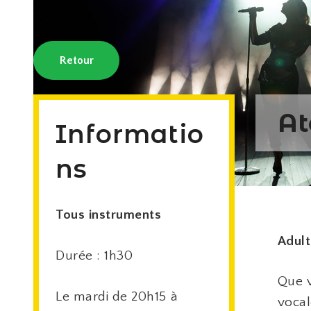
Retour
At
Informatio
ns
Tous instruments
Adul
Durée : 1h30
Que v
Le mardi de 20h15 à
vocal