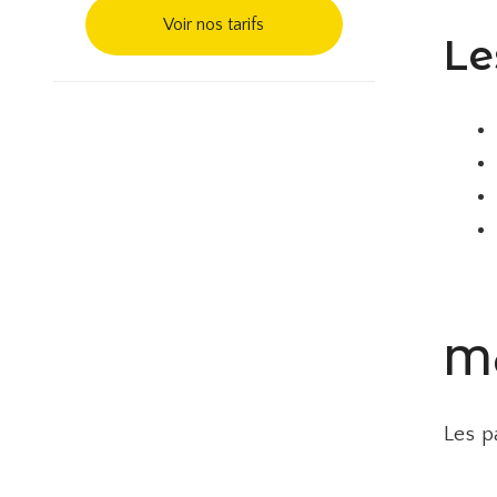
Voir nos tarifs
Le
Ma
Les p