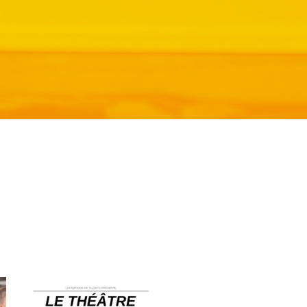
lafabriquedetalents