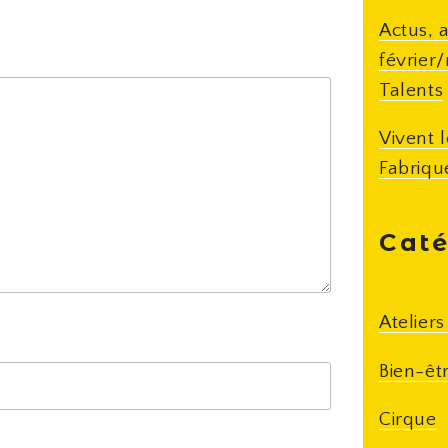
Actus, a
février
Talents
Vivent l
Fabriqu
Caté
Atelier
Bien-êt
Cirque