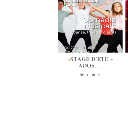
Juin 16
𝐒𝐓𝐀𝐆𝐄 𝐃`𝐄́𝐓𝐄́ -
𝐀𝐃𝐎𝐒,
...
3
0