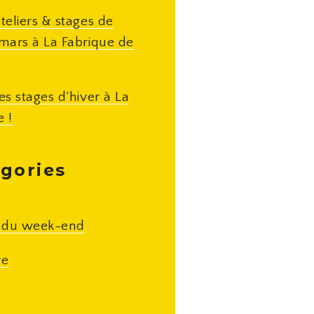
teliers & stages de
/mars à La Fabrique de
es stages d’hiver à La
e !
gories
s du week-end
re