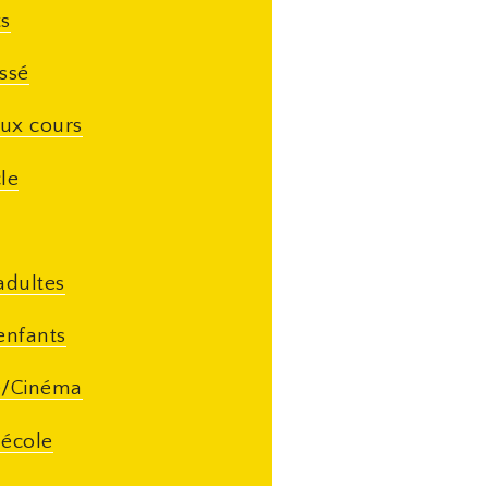
s
ssé
ux cours
le
adultes
enfants
e/Cinéma
'école