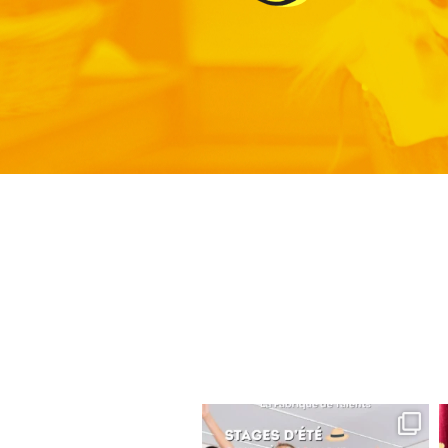
lafabriquedetalents