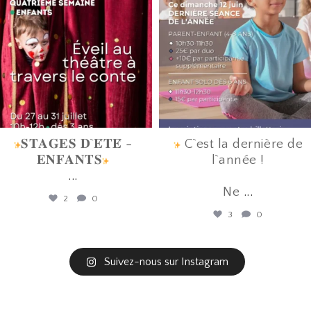
Juin 16
Juin 12
𝐒𝐓𝐀𝐆𝐄𝐒 𝐃`𝐄́𝐓𝐄́ -
C`est la dernière de
𝐄𝐍𝐅𝐀𝐍𝐓𝐒
l`année !
...
Ne
...
2
0
3
0
Suivez-nous sur Instagram