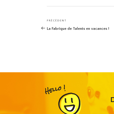
Navigation
Article
PRÉCÉDENT
de
précédent
La Fabrique de Talents en vacances !
l’article