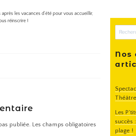
 après les vacances d’été pour vous accueillir,
us réinscrire !
Recherche
pour
:
Nos 
arti
Spectac
Théâtre
entaire
Les P’ti
succès 
pas publiée.
Les champs obligatoires
plage !