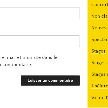
Concert
Non cla
Nouvea
Spectac
Stages
e-mail et mon site dans le
Stages 
n commentaire.
Stages 
Théâtr
Vie de l