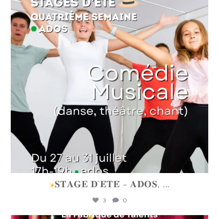
Juin 16
𝐒𝐓𝐀𝐆𝐄 𝐃`𝐄́𝐓𝐄́ - 𝐀𝐃𝐎𝐒,
...
3
0