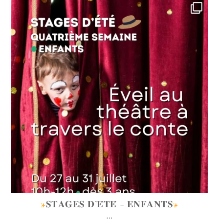
lafabriquedetalents
Juin 16
𝐒𝐓𝐀𝐆𝐄𝐒 𝐃`𝐄́𝐓𝐄́ - 𝐄𝐍𝐅𝐀𝐍𝐓𝐒
...