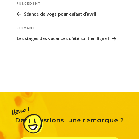
Navigation
Article
PRÉCÉDENT
de
précédent
Séance de yoga pour enfant d’avril
l’article
Article
SUIVANT
suivant
Les stages des vacances d’été sont en ligne !
Des questions, une remarque ?