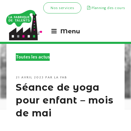
Nos services
Planning des cours
Menu
Toutes les actus
PUBLIÉ
21 AVRIL 2023
PAR
LA FAB
LE
Séance de yoga
pour enfant – mois
de mai