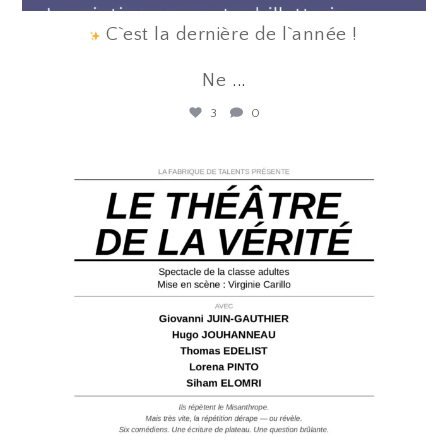
C`est la dernière de l`année !
Ne
...
3
0
lafabriquedetalents
Juin 12