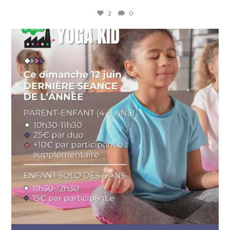
2
0
lafabriquedetalents
Juin 12