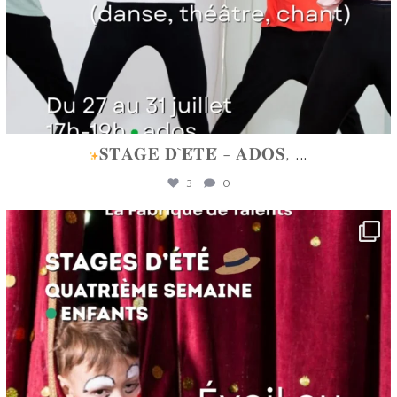
𝐒𝐓𝐀𝐆𝐄 𝐃`𝐄́𝐓𝐄́ - 𝐀𝐃𝐎𝐒,
...
3
0
lafabriquedetalents
Juin 16