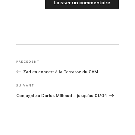
Navigation
Article
PRÉCÉDENT
de
précédent
Zad en concert à la Terrasse du CAM
l’article
Article
SUIVANT
suivant
Conjugal au Darius Milhaud – jusqu’au 01/04