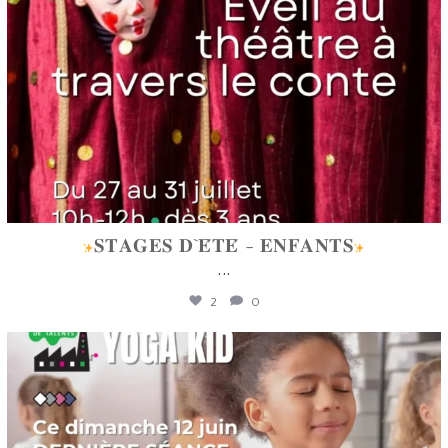
𝐒𝐓𝐀𝐆𝐄𝐒 𝐃`𝐄́𝐓𝐄́ - 𝐄𝐍𝐅𝐀𝐍𝐓𝐒
...
2
0
lafabriquedetalents
Juin 12