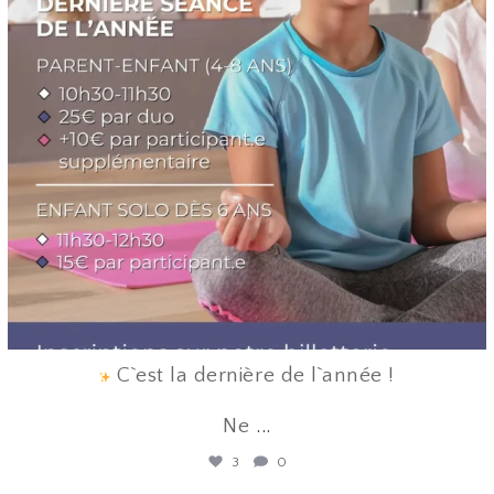
C`est la dernière de l`année !
Ne
...
3
0