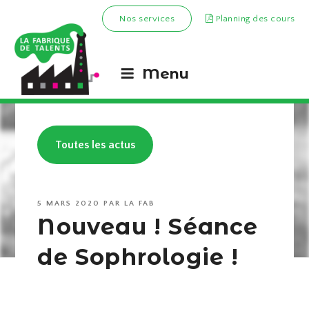
Nos services
Planning des cours
Menu
Toutes les actus
PUBLIÉ
5 MARS 2020
PAR
LA FAB
LE
Nouveau ! Séance
de Sophrologie !