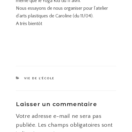
même que le Yoga Kid du 11 avril.
Nous essayons de nous organiser pour l’atelier
d’arts plastiques de Caroline (du 11/04).
A très bientôt
CATÉGORIES
VIE DE L'ÉCOLE
Laisser un commentaire
Votre adresse e-mail ne sera pas
publiée.
Les champs obligatoires sont