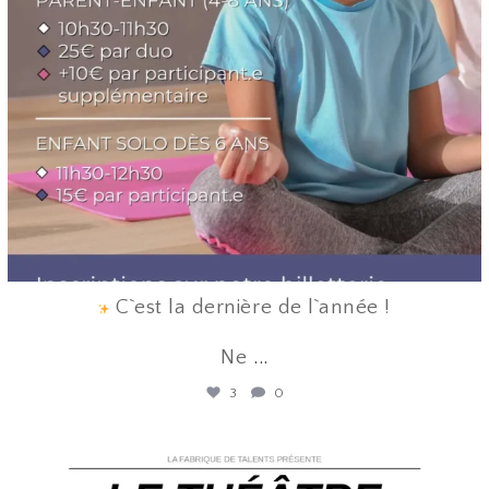
C`est la dernière de l`année !
Ne
...
3
0
lafabriquedetalents
Juin 12