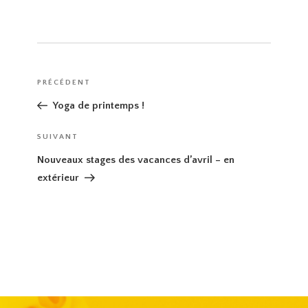
Navigation
Article
PRÉCÉDENT
de
précédent
Yoga de printemps !
l’article
Article
SUIVANT
suivant
Nouveaux stages des vacances d’avril – en
extérieur