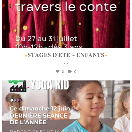
𝐒𝐓𝐀𝐆𝐄𝐒 𝐃`𝐄́𝐓𝐄́ - 𝐄𝐍𝐅𝐀𝐍𝐓𝐒
...
2
0
lafabriquedetalents
Juin 12