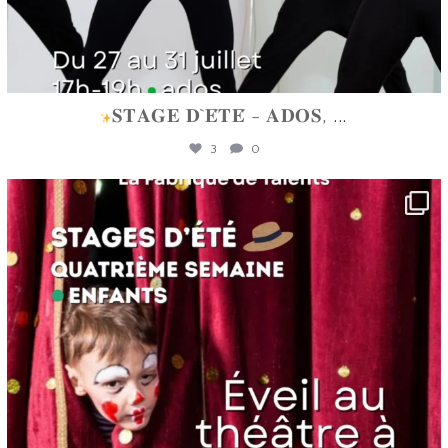
𝐒𝐓𝐀𝐆𝐄 𝐃`𝐄́𝐓𝐄́ - 𝐀𝐃𝐎𝐒,
...
3
0
lafabriquedetalents
Juin 16