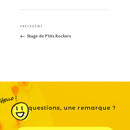
Navigation
Article
PRÉCÉDENT
de
précédent
Stage de P’tits Rockers
l’article
Des questions, une remarque ?