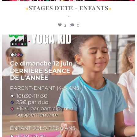
𝐒𝐓𝐀𝐆𝐄𝐒 𝐃`𝐄́𝐓𝐄́ - 𝐄𝐍𝐅𝐀𝐍𝐓𝐒
...
2
0
lafabriquedetalents
Juin 12