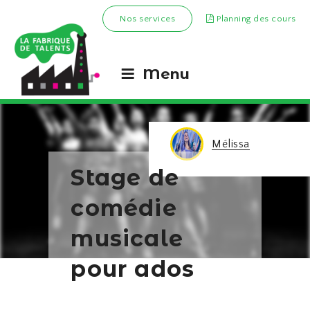
Nos services
Planning des cours
Menu
Mélissa
Stage de
comédie
musicale
pour ados