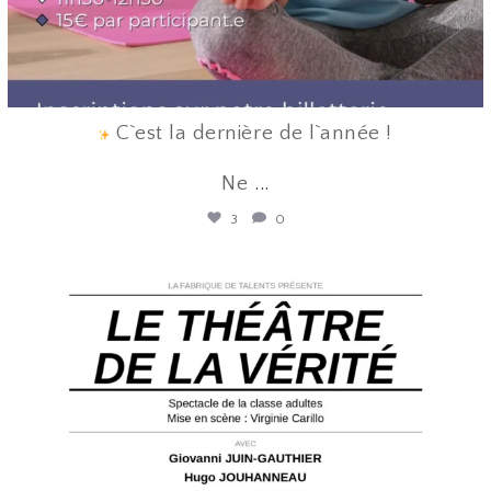
C`est la dernière de l`année !
Ne
...
3
0
lafabriquedetalents
Juin 12