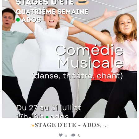
Juin 16
𝐒𝐓𝐀𝐆𝐄 𝐃`𝐄́𝐓𝐄́ - 𝐀𝐃𝐎𝐒,
...
3
0