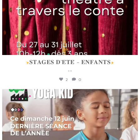
𝐒𝐓𝐀𝐆𝐄𝐒 𝐃`𝐄́𝐓𝐄́ - 𝐄𝐍𝐅𝐀𝐍𝐓𝐒
...
2
0
lafabriquedetalents
Juin 12