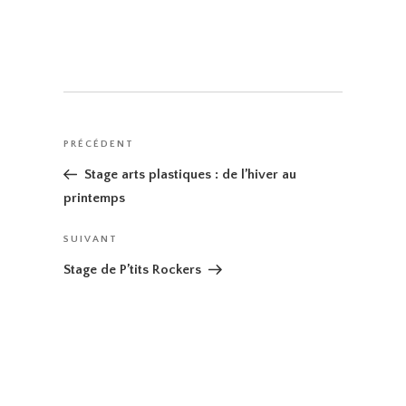
Navigation
Article
PRÉCÉDENT
de
précédent
Stage arts plastiques : de l’hiver au
l’article
printemps
Article
SUIVANT
suivant
Stage de P’tits Rockers