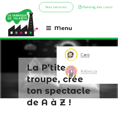
Nos services
Planning des cours
Menu
Caro
La P’tite
Rebecca
troupe, crée
ton spectacle
de A à Z !