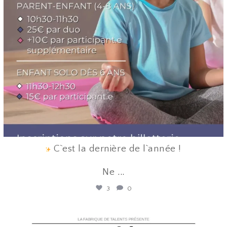
C`est la dernière de l`année !
Ne
...
3
0
lafabriquedetalents