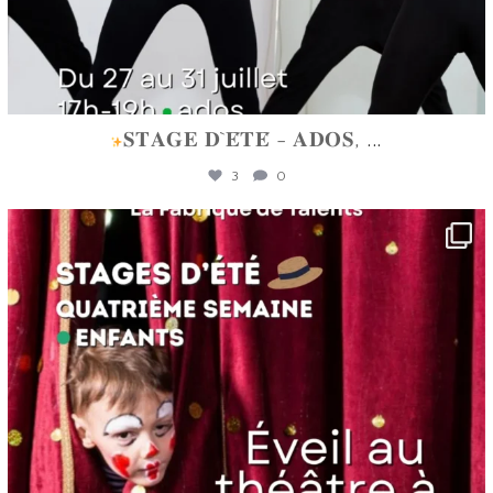
𝐒𝐓𝐀𝐆𝐄 𝐃`𝐄́𝐓𝐄́ - 𝐀𝐃𝐎𝐒,
...
3
0
lafabriquedetalents
Juin 16