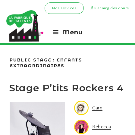
Nos services
Planning des cours
Menu
PUBLIC STAGE :
ENFANTS
EXTRAORDINAIRES
Stage P’tits Rockers 4
Olivier
Mélissa
Mélissa
Virginie
César
César
Olivier
Olivier
César
Caro
Geoffrey
Rebecca
Rémi